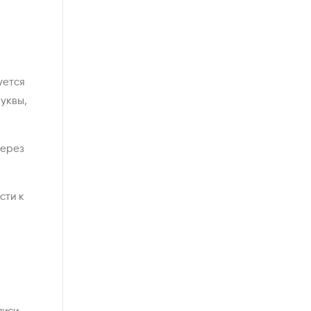
уется
уквы,
через
сти к