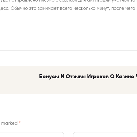
удет отправлено письмо с ссылкой для активации учетной зап
есс. Обычно это занимает всего несколько минут, после чего
Бонусы И Отзывы Игроков О Казино
re marked
*