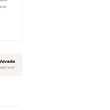
иси.
 вам
 Vavada
NEXT POST