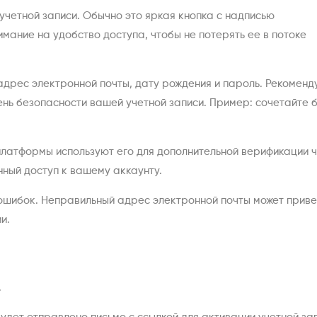
 учетной записи. Обычно это яркая кнопка с надписью
мание на удобство доступа, чтобы не потерять ее в потоке
адрес электронной почты, дату рождения и пароль. Рекоменд
ень безопасности вашей учетной записи. Пример: сочетайте б
латформы используют его для дополнительной верификации 
ный доступ к вашему аккаунту.
 ошибок. Неправильный адрес электронной почты может приве
и.
.