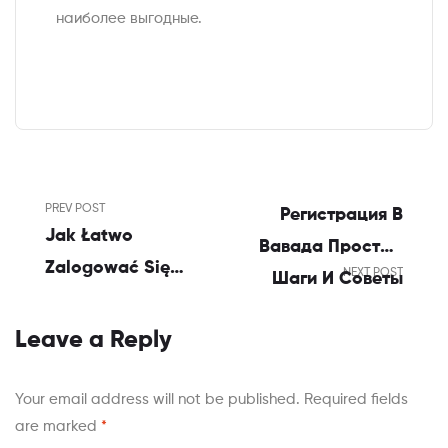
наиболее выгодные.
PREV POST
Регистрация В
Jak Łatwo
Вавада Простые
Zalogować Się
NEXT POST
Шаги И Советы
Do Vavada W
2026 Roku
Leave a Reply
Your email address will not be published.
Required fields
are marked
*