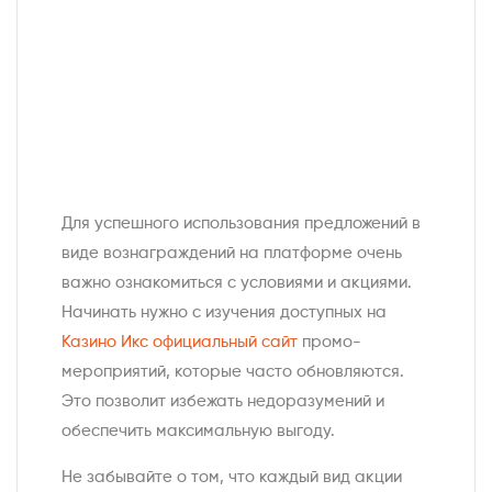
Для успешного использования предложений в
виде вознаграждений на платформе очень
важно ознакомиться с условиями и акциями.
Начинать нужно с изучения доступных на
Казино Икс официальный сайт
промо-
мероприятий, которые часто обновляются.
Это позволит избежать недоразумений и
обеспечить максимальную выгоду.
Не забывайте о том, что каждый вид акции