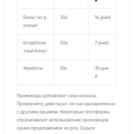
я
Бонус на д
30x
14 дней
епозит
Бездепози
50x
7 дней
тный бонус
Фрибеты
10x
30 дне
й
Промокоды добавляют свои нюансы.
Проверяйте, действуют ли они одновременно
с другими акциями. Некоторые платформы
ограничивают использование промокодов
одним предложением за раз. Будьте