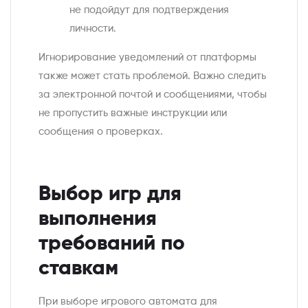
не подойдут для подтверждения
личности.
Игнорирование уведомлений от платформы
также может стать проблемой. Важно следить
за электронной почтой и сообщениями, чтобы
не пропустить важные инструкции или
сообщения о проверках.
Выбор игр для
выполнения
требований по
ставкам
При выборе игрового автомата для