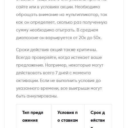
сайте или в условиях акции. Необходимо
обращать внимание на мультипликатор, так
как он определяет, сколько раз полученную
сумму необходимо отыграть. В среднем
диапазоне он варьируется от 20x до 50x.
Сроки действия акций также критичны.
Всегда проверяйте, когда истекает ваше
предложение. Например, некоторые могут
действовать всего 7 дней с момента
активации. Если не выполнить условия до
указанного времени, все выигрыши могут
быть аннулированы.
Тип предл
Условия п
Срок д
ожения
о ставкам
ействи