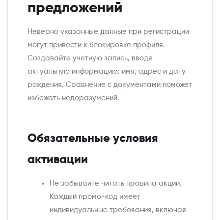
предложений
Неверно указанные данные при регистрации
могут привести к блокировке профиля.
Создавайте учетную запись, вводя
актуальную информацию: имя, адрес и дату
рождения. Сравнение с документами поможет
избежать недоразумений.
Обязательные условия
активации
Не забывайте читать правила акций.
Каждый промо-код имеет
индивидуальные требования, включая