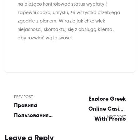
na bieżąco kontrolować status wypłaty i
zapewni spokój umysłu, że wszystko przebiega
zgodnie z planem. W razie jakichkolwiek
niejasności, skontaktuj się z obsługą klienta,
aby rozwiać wątpliwości.
PREV POST
Explore Greek
Правила
Online Casino
Пользования
NEXT POST
With Promo
Рабочим
Code
Зеркалом
Leave a Reply