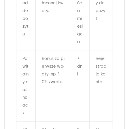
od
łaconej kw
ńc
y de
de
oty.
a
pozy
po
mi
t
zyt
esi
u
ąc
a
Po
Bonus za pi
7
Reje
wit
erwsze wpł
dn
strac
aln
aty, np. 1
i
ja ko
y c
0% zwrotu.
nta
as
hb
ac
k