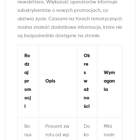
newslettera. Większość operatorów informuje
subskrybentów o nowych promocjach, co
ułatwia życie. Czasami na forach tematycznych
można znaleźć dodatkowe informacje, które nie
są bezpośrednio dostępne na stronie.
Ro
Ok
dz
re
aj
s
Wym
pr
Opis
w
agan
om
aż
ia
ocj
no
i
ści
Bo
Procent zw
Do
Mini
nus
rotu od wp
ko
maln