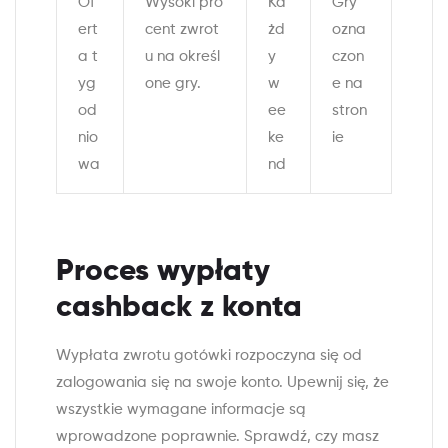
Of
Wysoki pro
Ka
Gry
ert
cent zwrot
żd
ozna
a t
u na określ
y
czon
yg
one gry.
w
e na
od
ee
stron
nio
ke
ie
wa
nd
Proces wypłaty
cashback z konta
Wypłata zwrotu gotówki rozpoczyna się od
zalogowania się na swoje konto. Upewnij się, że
wszystkie wymagane informacje są
wprowadzone poprawnie. Sprawdź, czy masz